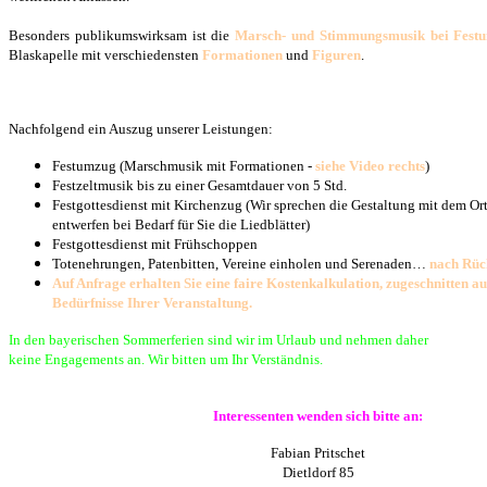
Besonders publikumswirksam ist die
Marsch-
und
Stimmungsmusik
bei Fest
Blaskapelle mit
verschiedensten
Formationen
und
Figuren
.
Nachfolgend ein Auszug unserer Leistungen:
Festumzug (Marschmusik mit Formationen -
siehe Video rechts
)
Festzeltmusik bis zu einer Gesamtdauer von 5 Std.
Festgottesdienst mit Kirchenzug (Wir sprechen die
Gestaltung mit dem
Or
entwerfen bei Bedarf
für Sie die Liedblätter)
Festgottesdienst mit Frühschoppen
Totenehrungen, Patenbitten, Vereine einholen und Serenaden…
nach
Rüc
Auf Anfrage erhalten Sie eine faire Kostenkalkulation, zugeschnitten au
Bedürfnisse Ihrer Veranstaltung.
In den bayerischen Sommerferien sind wir im Urlaub und nehmen daher
keine Engagements an.
Wir bitten um Ihr Verständnis.
Interessenten wenden sich bitte an:
Fabian Pritschet
Dietldorf 85