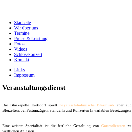
Startseite
Wir über uns
Termine
Preise & Leistung
Fotos
Videos
Schlosskonzert
Kontakt
Links
Impressum
Veranstaltungsdienst
Die Blaskapelle Dietldorf spielt
bayerisch-böhmische Blasmusik
aber au
Bierzelten, bei Festumzügen, Standerln und Konzerten in variablen Besetzungen
Eine weitere Spezialität ist die festliche Gestaltung von
Gottesdiensten
zu
weltlichen Anlässen.