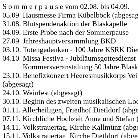
S o m m e r p a u s e vom 02.08. bis 04.09.
05.09. Hausmesse Firma Kübelböck (abgesag
31.08. Blutspendenaktion der Blaskapelle
04.09. Erste Probe nach der Sommerpause
27.09. Jahreshauptversammlung BKD
03.10. Totengedenken - 100 Jahre KSRK Diet
04.10. Missa Festiva - Jubiläumsgottesdiens
Kommersveranstaltung 50 Jahre Blaskap
23.10. Benefizkonzert Heeresmusikkorps Ve
(abgesagt)
24.10. Weinfest (abgesagt)
30.10. Beginn des zweiten musikalischen L
01.11. Allerheiligen, Friedhof Dietldorf (abg
07.11. Kirchliche Hochzeit Anne und Stefan 
14.11. Volkstrauertag, Kirche Kallmünz (abg
15.11. Volkstrauertag, Kirche Dietldorf (abge