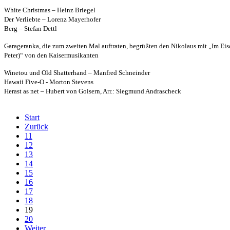
White Christmas – Heinz Briegel
Der Verliebte – Lorenz Mayerhofer
Berg – Stefan Dettl
Garageranka, die zum zweiten Mal auftraten, begrüßten den Nikolaus mit „Im Eisch
Peter)“ von den Kaisermusikanten
Winetou und Old Shatterhand – Manfred Schneinder
Hawaii Five-O - Morton Stevens
Herast as net – Hubert von Goisern, Arr.: Siegmund Andrascheck
Start
Zurück
11
12
13
14
15
16
17
18
19
20
Weiter