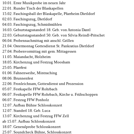
10.01. Erste Musikprobe im neuen Jahr
22.01. Runder Tisch der Blaskapellen
15.02. Faschingsball der Blaskapelle, Pfarrheim Dietldorf
02.03. Faschingszug, Dietldorf
04.03. Faschingszug, Schmidmühlen
16.03. Geburtstagsstanderl 18. Geb. von Antonia Dantl
22.03. Geburtstagsstanderl 50. Geb. von Silvia Reindl-Pritschet
06.04. Probennachmittag mit anschl. Grillen
21.04. Ostermontag Gottesdienst St. Pankratius Dietldorf
27.04. Probenvormittag mit gem. Mittagessen
11.05. Maiandacht, Holzheim
18.05. Kirchenzug und Festzug Moosham
25.05. Pfarrfest
01.06. Fahnenweihe, Mintraching
08.06. Brunnenfest
22.06. Fronleichnam, Gottesdienst und Prozession
05.07. Festkapelle FFW Rohrbach
06.07. Festkapelle FFW Rohrbach, Kirche u. Frühschoppen
06.07. Festzug FFW Ponholz
12.07. Aufbau Bühne Schlosskonzert
12.07. Standerl 18. Geb. Luca
13.07. Kirchenzug und Festzug FFW Zell
ab 15.07. Aufbau Schlosskonzert
18.07. Generalprobe Schlosskonzert
25.07. Soundcheck Bühne, Schlosskonzert