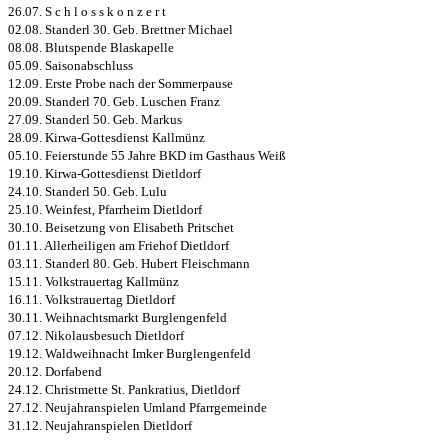
26.07. S c h l o s s k o n z e r t
02.08. Standerl 30. Geb. Brettner Michael
08.08. Blutspende Blaskapelle
05.09. Saisonabschluss
12.09. Erste Probe nach der Sommerpause
20.09. Standerl 70. Geb. Luschen Franz
27.09. Standerl 50. Geb. Markus
28.09. Kirwa-Gottesdienst Kallmünz
05.10. Feierstunde 55 Jahre BKD im Gasthaus Weiß
19.10. Kirwa-Gottesdienst Dietldorf
24.10. Standerl 50. Geb. Lulu
25.10. Weinfest, Pfarrheim Dietldorf
30.10. Beisetzung von Elisabeth Pritschet
01.11. Allerheiligen am Friehof Dietldorf
03.11. Standerl 80. Geb. Hubert Fleischmann
15.11. Volkstrauertag Kallmünz
16.11. Volkstrauertag Dietldorf
30.11. Weihnachtsmarkt Burglengenfeld
07.12. Nikolausbesuch Dietldorf
19.12. Waldweihnacht Imker Burglengenfeld
20.12. Dorfabend
24.12. Christmette St. Pankratius, Dietldorf
27.12. Neujahranspielen Umland Pfarrgemeinde
31.12. Neujahranspielen Dietldorf