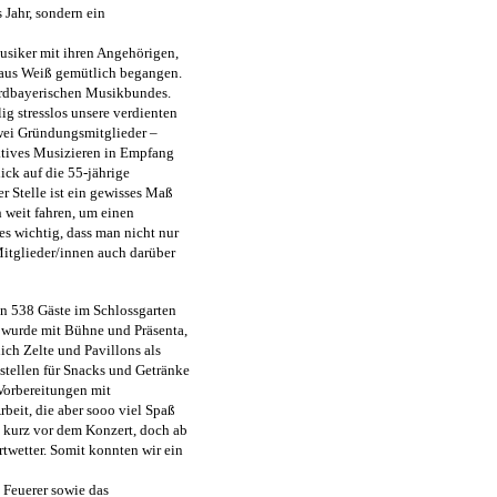
 Jahr, sondern ein
usiker mit ihren Angehörigen,
haus Weiß gemütlich begangen.
ordbayerischen Musikbundes.
ig stresslos unsere verdienten
Zwei Gründungsmitglieder –
aktives Musizieren in Empfang
ck auf die 55-jährige
r Stelle ist ein gewisses Maß
 weit fahren, um einen
 es wichtig, dass man nicht nur
Mitglieder/innen auch darüber
en 538 Gäste im Schlossgarten
z wurde mit Bühne und Präsenta,
ich Zelte und Pavillons als
tellen für Snacks und Getränke
Vorbereitungen mit
eit, die aber sooo viel Spaß
s kurz vor dem Konzert, doch ab
twetter. Somit konnten wir ein
a Feuerer sowie das