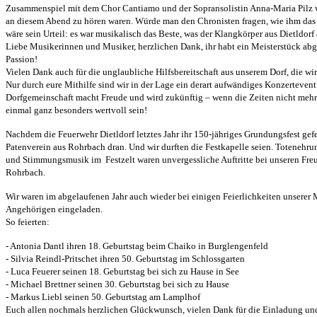
Zusammenspiel mit dem Chor Cantiamo und der Sopransolistin Anna-Maria Pilz wa
an diesem Abend zu hören waren. Würde man den Chronisten fragen, wie ihm das 
wäre sein Urteil: es war musikalisch das Beste, was der Klangkörper aus Dietldorf
Liebe Musikerinnen und Musiker, herzlichen Dank, ihr habt ein Meisterstück abge
Passion!
Vielen Dank auch für die unglaubliche Hilfsbereitschaft aus unserem Dorf, die wir
Nur durch eure Mithilfe sind wir in der Lage ein derart aufwändiges Konzerteven
Dorfgemeinschaft macht Freude und wird zukünftig – wenn die Zeiten nicht mehr 
einmal ganz besonders wertvoll sein!
Nachdem die Feuerwehr Dietldorf letztes Jahr ihr 150-jähriges Grundungsfest gefei
Patenverein aus Rohrbach dran. Und wir durften die Festkapelle seien. Totenehru
und Stimmungsmusik im Festzelt waren unvergessliche Auftritte bei unseren Fr
Rohrbach.
Wir waren im abgelaufenen Jahr auch wieder bei einigen Feierlichkeiten unserer
Angehörigen eingeladen.
So feierten:
- Antonia Dantl ihren 18. Geburtstag beim Chaiko in Burglengenfeld
- Silvia Reindl-Pritschet ihren 50. Geburtstag im Schlossgarten
- Luca Feuerer seinen 18. Geburtstag bei sich zu Hause in See
- Michael Brettner seinen 30. Geburtstag bei sich zu Hause
- Markus Liebl seinen 50. Geburtstag am Lamplhof
Euch allen nochmals herzlichen Glückwunsch, vielen Dank für die Einladung und