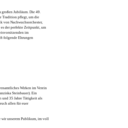
em großen Jubiläum. Die 49.
e Tradition pflegt, um die
ik von Nachwuchsorchester,
es der perfekte Zeitpunkt, um
eisvorsitzenden im
aft folgende Ehrungen
hrenamtliches Wirken im Verein
ranziska Steinbauer). Ein
 und 35 Jahre Tätigkeit als
uch allen für euer
e wir unserem Publikum, im voll