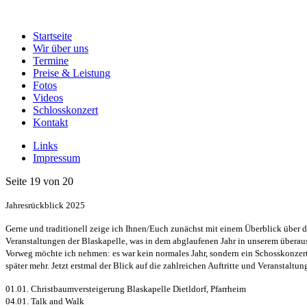
Startseite
Wir über uns
Termine
Preise & Leistung
Fotos
Videos
Schlosskonzert
Kontakt
Links
Impressum
Seite 19 von 20
Jahresrückblick 2025
Gerne und traditionell zeige ich Ihnen/Euch zunächst mit einem Überblick über di
Veranstaltungen der Blaskapelle, was in dem abglaufenen Jahr in unserem überaus 
Vorweg möchte ich nehmen: es war kein normales Jahr, sondern ein Schosskonzert
später mehr. Jetzt erstmal der Blick auf die zahlreichen Auftritte und Veranstaltun
01.01. Christbaumversteigerung Blaskapelle Dietldorf, Pfarrheim
04.01. Talk and Walk