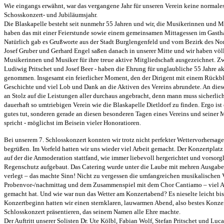
Wie eingangs erwähnt, war das vergangene Jahr für unseren Verein keine normales
Schosskonzert- und Jubiläumsjahr.
Die Blaskapelle besteht seit nunmehr 55 Jahren und wir, die Musikerinnen und M
haben das mit einer Feierstunde sowie einem gemeinsamen Mittagessen im Gast
Natürlich gab es Grußworte aus der Stadt Burglengenfeld und vom Bezirk des N
Josef Gruber und Gerhard Engel saßen danach in unserer Mitte und wir haben völl
Musikerinnen und Musiker für ihre treue aktive Mitgliedschaft ausgezeichnet. 
Ludiwig Pritschet und Josef Beer - haben die Ehrung für unglaubliche 55 Jahre 
genommen. Insgesamt ein feierlicher Moment, den der Dirigent mit einem Rückbli
Geschichte und viel Lob und Dank an die Aktiven des Vereins abrundete. An diese
an Stolz auf die Leistungen aller durchaus angebracht, denn mann muss sicherlich
dauerhaft so umtriebigen Verein wie die Blaskapelle Dietldorf zu finden. Ergo ist
gutes tut, sonderen gerade an diesen besonderen Tagen eines Vereins und seiner 
spricht - möglichst im Beisein vieler Honoratioren.
Bei unserem 7. Schlosskonzert konnten wir trotz nicht perfekter Wettervorhersag
begrüßen. Im Vorfeld hatten wir uns wieder viel Arbeit gemacht. Der Konzertplat
auf der die Anmoderation stattfand, wie immer liebevoll hergerichtet und vorsorgl
Regenschutz aufgebaut. Das Catering wurde unter die Laube mit mehren Ausgabes
verlegt – das machte Sinn! Nicht zu vergessen die umfangreichen musikalischen 
Probenvor-/nachmittag und dem Zusammenspiel mit dem Chor Cantiamo – viel Arb
gemacht hat. Und wie war nun das Wetter am Konzertabend? Es nieselte leicht bi
Konzertbeginn hatten wir einen sternklaren, lauwarmen Abend, also bestes Konzer
Schlosskonzert präsentieren, das seinem Namen alle Ehre machte.
Der Auftritt unserer Solisten Dr. Ute Kölbl, Fabian Wolf, Stefan Pritschet und Luc