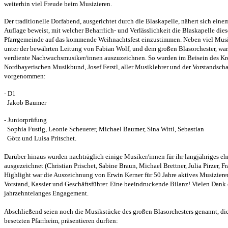
weiterhin viel Freude beim Musizieren.
Der traditionelle Dorfabend, ausgerichtet durch die Blaskapelle, nähert sich ein
Auflage beweist, mit welcher Beharrlich- und Verlässlichkeit die Blaskapelle dies
Pfarrgemeinde auf das kommende Weihnachtsfest einzustimmen. Neben viel Mus
unter der bewährten Leitung von Fabian Wolf, und dem großen Blasorchester, war 
verdiente Nachwuchsmusiker/innen auszuzeichnen. So wurden im Beisein des Kr
Nordbayerischen Musikbund, Josef Ferstl, aller Musiklehrer und der Vorstandsch
vorgenommen:
- D1
Jakob Baumer
- Juniorprüfung
Sophia Fustig, Leonie Scheuerer, Michael Baumer, Sina Wittl, Sebastian
Götz und Luisa Pritschet.
Darüber hinaus wurden nachträglich einige Musiker/innen für ihr langjähriges e
ausgezeichnet (Christian Prischet, Sabine Braun, Michael Brettner, Julia Pirzer, F
Highlight war die Auszeichnung von Erwin Kerner für 50 Jahre aktives Musizieren
Vorstand, Kassier und Geschäftsführer. Eine beeindruckende Bilanz! Vielen Dank e
jahrzehntelanges Engagement.
Abschließend seien noch die Musikstücke des großen Blasorchesters genannt, di
besetzten Pfarrheim, präsentieren durften: