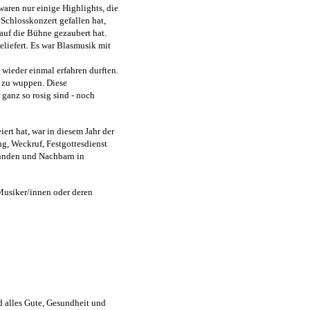
ren nur einige Highlights, die
Schlosskonzert gefallen hat,
 auf die Bühne gezaubert hat.
liefert. Es war Blasmusik mit
 wieder einmal erfahren durften.
t zu wuppen. Diese
ganz so rosig sind - noch
ert hat, war in diesem Jahr der
ng, Weckruf, Festgottesdienst
eunden und Nachbarn in
 Musiker/innen oder deren
 alles Gute, Gesundheit und